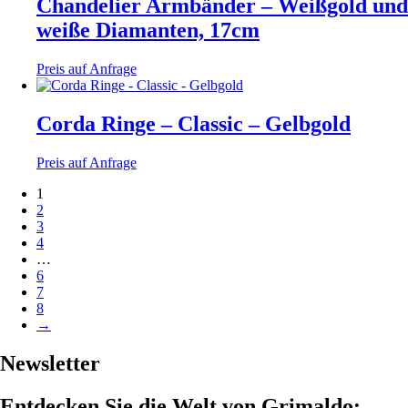
Chandelier Armbänder – Weißgold und
weiße Diamanten, 17cm
Preis auf Anfrage
Corda Ringe – Classic – Gelbgold
Preis auf Anfrage
1
2
3
4
…
6
7
8
→
Newsletter
Entdecken Sie die Welt von Grimaldo: